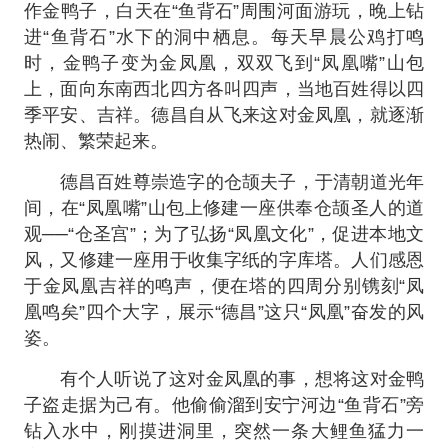
作金鸭子，白天在“鱼背石”周围河面游玩，晚上钻
进“鱼背石”水下的洞中栖息。每天早晨公鸡打鸣
时，金鸭子变为金凤凰，双双飞到“凤凰嘴”山包
上，面向东南西北四方各叫四声，当地百姓得以四
季平安、吉祥。德昌自从飞来这对金凤凰，就逐渐
热闹、繁荣起来。
德昌百姓尊崇造字的仓颉夫子，于清朝道光年
间，在“凤凰嘴”山包上修建一座供奉仓颉圣人的道
观──“仓圣宫”；为了弘扬“凤凰文化”，促进本地文
风，又修建一座用于收集字纸的字库塔。人们感恩
于金凤凰吉祥的鸣声，便在塔的四周分别镌刻“凤
凰鸣矣”四个大字，展示“德昌”这只“凤凰”奋发的风
姿。
有个人听说了这对金凤凰的事，想将这对金鸭
子盗走据为己有。他偷偷溜到安宁河边“鱼背石”旁
钻入水中，刚摸进洞里，突然一条大鲤鱼猛力一