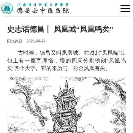
史志话德昌丨 凤凰城“凤凰鸣矣”
阳光德昌
2021-04-14
古时候，德昌又叫凤凰城。在城北“凤凰嘴”山
包上有一座字库塔，塔的四周分别镌刻“凤凰鸣
矣”四个大字。它的来历与一对金凤凰有关。