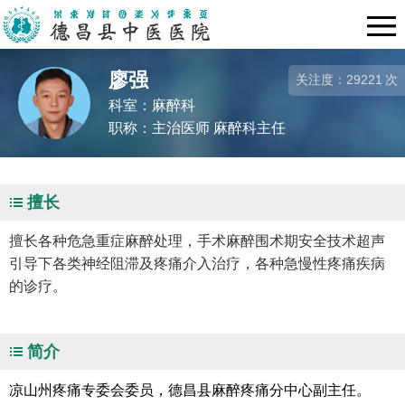
廖强
关注度：
29221
次
科室：麻醉科
职称：主治医师 麻醉科主任
擅长
擅长各种危急重症麻醉处理，手术麻醉围术期安全技术超声
引导下各类神经阻滞及疼痛介入治疗，各种急慢性疼痛疾病
的诊疗。
简介
凉山州疼痛专委会委员，德昌县麻醉疼痛分中心副主任。