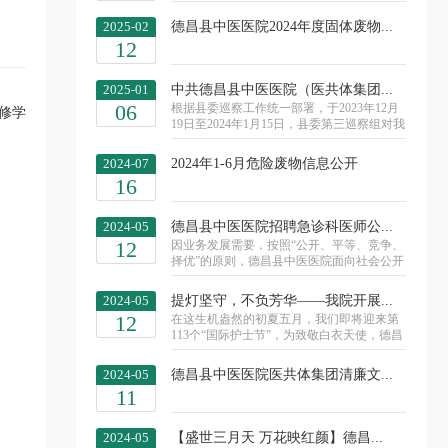
2025-02
德昌县中医医院2024年度固体废物...
12
2025-01
中共德昌县中医医院（医共体集团...
06
根据县委巡察工作统一部署，于2023年12月
修学
19日至2024年1月15日，县委第三巡察组对我
医共体集团党委开展了巡察，于2024年4月23
日向县中医医院党委领导班子和主要负...
2024-07
2024年1-6月危险废物信息公开
16
2024-05
德昌县中医医院招聘急诊科医师公...
12
因业务发展需要，按照“公开、平等、竞争、
择优”的原则，德昌县中医医院面向社会公开
招聘急诊科医师。
2024-05
提灯坚守，不负芳华——我院开展...
12
在这生机盎然的初夏五月，我们即将迎来第
113个“国际护士节”，为致敬白衣天使，德昌
县中医医院开展了一系列有担当、有温度、
有创意、有情怀的“5·12”国际护士...
2024-05
德昌县中医医院医共体集团清廉文...
11
2024-05
【盛世三月天 万花映红颜】德昌...