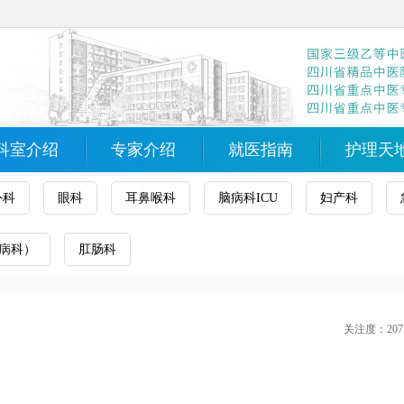
科室介绍
专家介绍
就医指南
护理天
外科
眼科
耳鼻喉科
脑病科ICU
妇产科
病科）
肛肠科
关注度：207